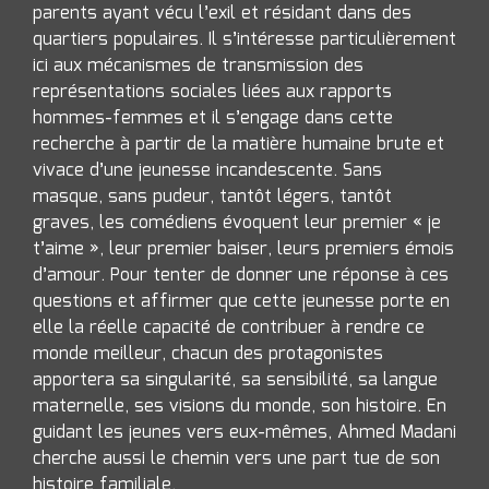
parents ayant vécu l’exil et résidant dans des
Infusions danse
quartiers populaires. Il s’intéresse particulièrement
Action culturelle
ici aux mécanismes de transmission des
représentations sociales liées aux rapports
L’Art à l’école
hommes-femmes et il s’engage dans cette
recherche à partir de la matière humaine brute et
Ateliers artistiques en Centre Pénitentiaire
vivace d’une jeunesse incandescente. Sans
masque, sans pudeur, tantôt légers, tantôt
Archives
graves, les comédiens évoquent leur premier « je
Le Carré dans la mare
t’aime », leur premier baiser, leurs premiers émois
d’amour. Pour tenter de donner une réponse à ces
INFOS PRATIQUES
questions et affirmer que cette jeunesse porte en
elle la réelle capacité de contribuer à rendre ce
Adhérer au Collectif 12
monde meilleur, chacun des protagonistes
apportera sa singularité, sa sensibilité, sa langue
Les tarifs
maternelle, ses visions du monde, son histoire. En
Accès
guidant les jeunes vers eux-mêmes, Ahmed Madani
cherche aussi le chemin vers une part tue de son
La salle
histoire familiale.