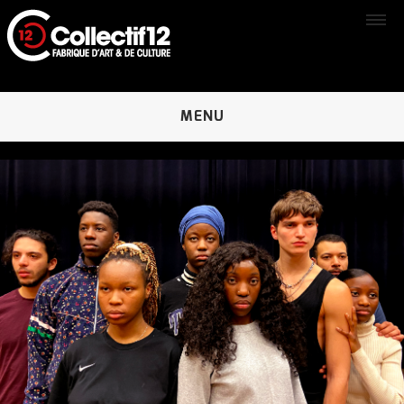
MENU
ACCUEIL
LE COLLECTIF 12
Le projet
L’historique
Le Pôle accompagnement / Pôle compagnies
Nos créations
L’équipe