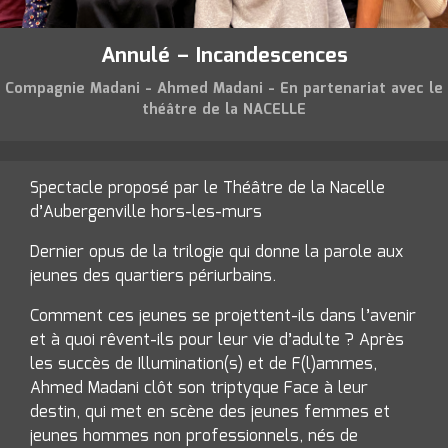
PROGRAMMATION
Annulé – Incandescences
Prochainement
Compagnie Madani - Ahmed Madani - En partenariat avec le
théâtre de la NACELLE
Archives
RÉSIDENCES
Spectacle proposé par le Théâtre de la Nacelle
d’Aubergenville hors-les-murs
Saison en cours
Dernier opus de la trilogie qui donne la parole aux
Compagnies associées
jeunes des quartiers périurbains.
Pôle compagnies / accompagnement
Comment ces jeunes se projettent-ils dans l’avenir
TRANSMISSION / ATELIERS
et à quoi rêvent-ils pour leur vie d’adulte ? Après
les succès de Illumination(s) et de F(l)ammes,
Ateliers de création amateurs
Ahmed Madani clôt son triptyque Face à leur
destin, qui met en scène des jeunes femmes et
Stages de création amateur
jeunes hommes non professionnels, nés de