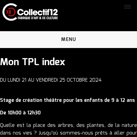
MENU
ACCUEIL
Mon TPL index
LE COLLECTIF 12
DU LUNDI 21 AU VENDREDI 25 OCTOBRE 2024
Le projet
L’historique
Stage de création théâtre pour les enfants de 9 à 12 ans
Le Pôle accompagnement / Pôle compagnies
De 10h00 à 12h30
Nos créations
Quelle est la place des arbres, des plantes, de la nature
dans nos vies ? Jusqu’où sommes-nous prêts à aller pour
L’équipe