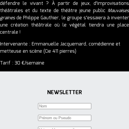
défendre le vivant ? À partir de jeux, d’improvisations
PROGRAMMATION
théâtrales et du texte de théâtre jeune public
Mauvaises
graines
de Philippe Gauthier, le groupe s’essaiera à inventer
Prochainement
une création théâtrale où le végétal tiendra une place
centrale !
Archives
Intervenante : Emmanuelle Jacquemard, comédienne et
RÉSIDENCES
metteuse en scène (Cie 411 pierres)
Saison en cours
Tarif : 30 €/semaine
Compagnies associées
Pôle compagnies / accompagnement
NEWSLETTER
TRANSMISSION / ATELIERS
Ateliers de création amateurs
Stages de création amateur